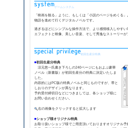
ゲームシステム
「映画を観る」ように、もしくは「小説のページをめくる」
物語を進めて行くデジタルノベルです。
過ぎるほどにシンプルな操作方法で、より感情移入しやすい
エフェクトと映像、美しい音楽、そして秀逸なストーリーが
初回生産分特典
■
初回生産分特典
涼元悠一氏書き下ろしの240ページにもおよぶ豪華
ノベル（新書版）が初回生産分の特典に決定いたしま
した。
内容的にはPC版の特典ノベルと同じものですが、帯と
しおりのデザインが異なります。
予約受付締切日などにつきましては、各ショップ様に
お問い合わせください。
右の画像をクリックすると拡大します
■
ショップ様オリジナル特典
お取り扱いショップ様でご用意頂いておりますオリジナル予