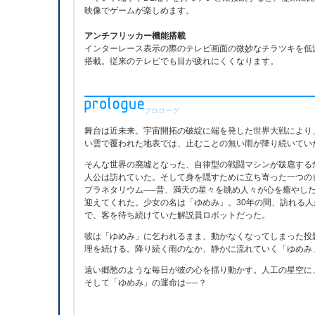
映像でゲームが楽しめます。
アンチフリッカー機能搭載
インターレース表示の際のテレビ画面の微妙なチラツキを低
搭載。従来のテレビでも目が疲れにくくなります。
プロローグ
舞台は近未来。宇宙開拓の破綻に端を発した世界大戦により
い雲で覆われた地表では、止むことの無い雨が降り続いてい
そんな世界の廃墟となった、自律型の戦闘マシンが跋扈する
人公は訪れていた。そして身を隠すために立ち寄った一つの
プラネタリウム──昔、満天の星々を眺め人々が心を癒やし
迎えてくれた。少女の名は「ゆめみ」。30年の間、訪れる
で、客を待ち続けていた解説員ロボットだった。
彼は「ゆめみ」に乞われるまま、動かなくなってしまった投
理を続ける。降り続く雨のなか、静かに流れていく「ゆめみ
遠い郷愁のような毎日が彼の心を揺り動かす。人工の星空に
そして「ゆめみ」の運命は──？