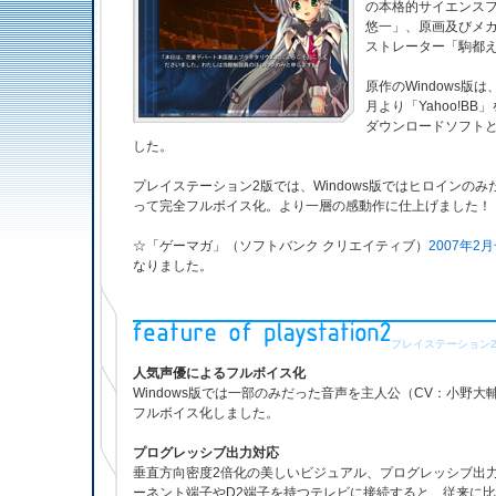
の本格的サイエンス
悠一」、原画及びメ
ストレーター「駒都
原作のWindows版は
月より「Yahoo!B
ダウンロードソフト
した。
プレイステーション2版では、Windows版ではヒロインの
って完全フルボイス化。より一層の感動作に仕上げました！
☆「ゲーマガ」（ソフトバンク クリエイティブ）
2007年
なりました。
プレイステーション
人気声優によるフルボイス化
Windows版では一部のみだった音声を主人公（CV：小野
フルボイス化しました。
プログレッシブ出力対応
垂直方向密度2倍化の美しいビジュアル、プログレッシブ出
ーネント端子やD2端子を持つテレビに接続すると、従来に比